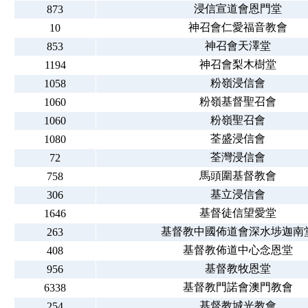
浸信宣道會恩門堂
873
神召會仁愛福音教會
10
神召會天澤堂
853
神召會梨木樹堂
1194
粉嶺浸信會
1058
粉嶺基督聖召會
1060
粉嶺聖召會
1060
荃盛浸信會
1080
荃灣浸信會
72
馬頭圍基督教會
758
基立浸信會
306
基督徒信望愛堂
1646
基督教中國佈道會深水埗迦南
263
基督教佈道中心念恩堂
408
基督教牧恩堂
956
基督教門諾會澳門教會
6338
基督教城光教會
254