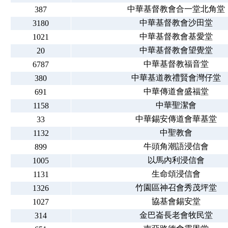
中華基督教會合一堂北角堂
387
中華基督教會沙田堂
3180
中華基督教會基愛堂
1021
中華基督教會望覺堂
20
中華基督教福音堂
6787
中華基道教禮賢會灣仔堂
380
中華傳道會盛福堂
691
中華聖潔會
1158
中華錫安傳道會華基堂
33
中聖教會
1132
牛頭角潮語浸信會
899
以馬內利浸信會
1005
生命頌浸信會
1131
竹園區神召會秀茂坪堂
1326
協基會錫安堂
1027
金巴崙長老會牧民堂
314