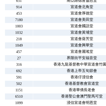
南亞路德會靈恩堂
651
宣道會北角堂
914
宣道會厚德堂
453
宣道會美田堂
7180
宣道會國語堂
1003
宣道會黃埔堂
1032
宣道會葵芳堂
218
宣道會興華堂
1049
宣道會麗瑤堂
457
界限街平安福音堂
27
香港九龍基督教中華宣道會竹
316
香港上帝五旬節會
692
香港仔浸信會
591
香港基督教會宣道堂
502
香港華僑長老會
1151
香港聖公會澳門聖馬可堂
6510
浸信宣道會明恩堂
1099