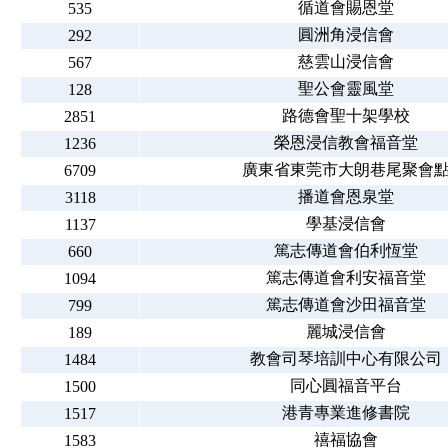
循道會賜恩堂
535
圓洲角浸信會
292
慈雲山浸信會
567
聖公會靈風堂
128
路德會聖十架學校
2851
榮恩浸信教會福音堂
1236
廣東省東莞市大朗巷尾聚會
6709
播道會恩泉堂
3118
學基浸信會
1137
篤志傳道會伯利恆堂
660
篤志傳道會利安福音堂
1094
篤志傳道會沙田福音堂
799
麗城浸信會
189
教會司琴培訓中心有限公司
1484
同心圓福音平台
1500
港青專業進修書院
1517
禧福協會
1583