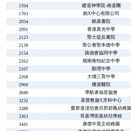
建道神學院-佈道團
1594
銘X中心有限公司
1763
銘基書院
2054
香港真光中學
2091
聖士提反書院
2123
聖公會聖本德中學
2139
路德會協同中學
2154
嶺南衡怡紀念中學
2162
顯理中學
2167
大埔三育中學
2268
播道醫院
2969
導航者福音協會
3040
基督教迦X牙科中心
3232
愛群道浸信會呂郭碧鳳幼稚
3280
筲基灣崇真幼兒學校
3363
康傑中英文幼稚園
3441