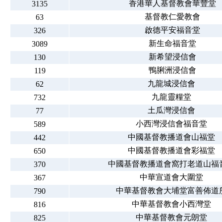
香港華人基督教會華豐堂
3135
基督教仁愛教會
63
啟德平安福音堂
326
新生命福音堂
3089
新希望浸信會
130
鴨脷洲浸信會
119
九龍城浸信會
62
九龍靈糧堂
732
土瓜灣浸信會
77
小西灣浸信會福音堂
589
中國基督教播道會山福堂
442
中國基督教播道會彩福堂
650
中國基督教播道會窩打老道山福
370
中華宣道會大圍堂
367
中華基督教會大埔堂富善佈道
790
中華基督教會小西灣堂
816
中華基督教會元朗堂
825