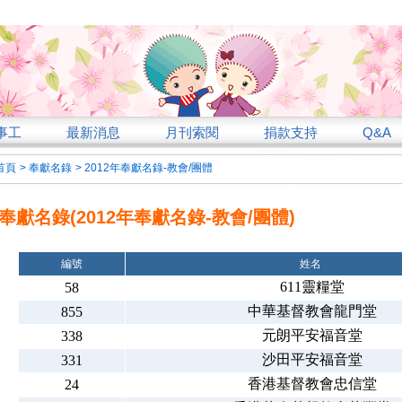
事工
最新消息
月刊索閱
捐款支持
Q&A
首頁
>
奉獻名錄
>
2012年奉獻名錄-教會/團體
奉獻名錄(2012年奉獻名錄-教會/團體)
編號
姓名
611靈糧堂
58
中華基督教會龍門堂
855
元朗平安福音堂
338
沙田平安福音堂
331
香港基督教會忠信堂
24