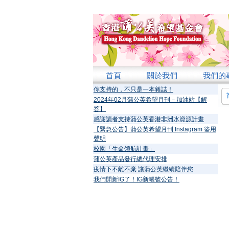
首頁
關於我們
我們的
你支持的，不只是一本雜誌！
2024年02月蒲公英希望月刊－加油站【解
答】
感謝讀者支持蒲公英香港非洲水資源計畫
【緊急公告】蒲公英希望月刊 Instagram 盜用
聲明
校園「生命領航計畫」
蒲公英產品發行總代理安排
疫情下不離不棄 讓蒲公英繼續陪伴您
我們開新IG了！IG新帳號公告！