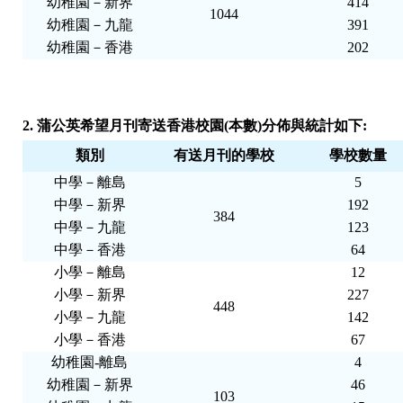
幼稚園－新界
414
1044
幼稚園－九龍
391
幼稚園－香港
202
2. 蒲公英希望月刊寄送香港校園(本數)分佈與統計如下:
類別
有送月刊的學校
學校數量
中學－離島
5
中學－新界
192
384
中學－九龍
123
中學－香港
64
小學－離島
12
小學－新界
227
448
小學－九龍
142
小學－香港
67
幼稚園-離島
4
幼稚園－新界
46
103