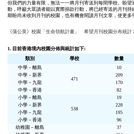
但我們的力量有限，無法一一將月刊寄送到每間學校。盼望
動，呼籲大眾讀者能以實際捐款行動，將已經寄送的月刊持
期盼尚未收到月刊的校園，也有機會閱讀月刊文章，使更多
《蒲公英》校園「生命領航計畫」 希望月刊校園分布統計 2020/
1. 目前香港境內校園分佈與統計如下:
類別
學校
數量
中學－離島
10
中學－新界
209
471
中學－九龍
170
中學－香港
82
小學－離島
19
小學－新界
228
538
小學－九龍
195
小學－香港
96
幼稚園－離島
37