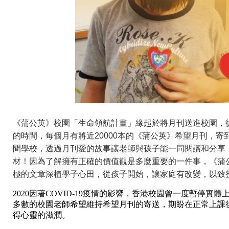
《蒲公英》校園「生命領航計畫」緣起於將月刊送進校園，從
的時間，每個月有將近20000本的《蒲公英》希望月刊，寄
間學校，透過月刊愛的故事讓老師與孩子能一同閱讀和分享
材！因為了解擁有正確的價值觀是多麼重要的一件事，《蒲
極的文章深植學子心田，從孩子開始，讓家庭有改變，以致
2020因著COVID-19疫情的影響，香港校園曾一度暫停實
多數的校園老師希望維持希望月刊的寄送，期盼在正常上課
得心靈的滋潤。