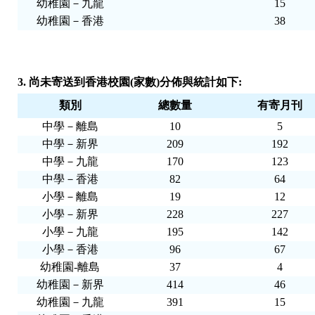
幼稚園－九龍
15
幼稚園－香港
38
3. 尚未寄送到香港校園(家數)分佈與統計如下:
類別
總數量
有寄月刊
中學－離島
10
5
中學－新界
209
192
中學－九龍
170
123
中學－香港
82
64
小學－離島
19
12
小學－新界
228
227
小學－九龍
195
142
小學－香港
96
67
幼稚園-離島
37
4
幼稚園－新界
414
46
幼稚園－九龍
391
15